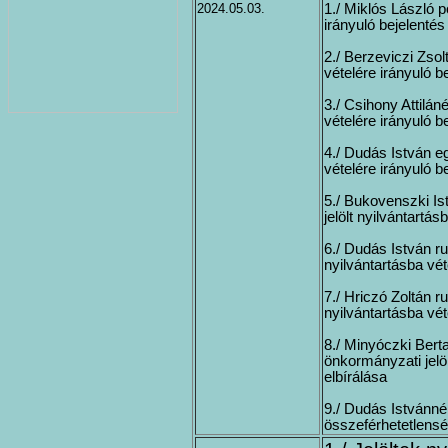
2024.05.03.
1./ Miklós László p
irányuló bejelentés
2./ Berzeviczi Zsolt
vételére irányuló b
3./ Csihony Attiláné
vételére irányuló b
4./ Dudás István eg
vételére irányuló b
5./ Bukovenszki Is
jelölt nyilvántartás
6./ Dudás István ru
nyilvántartásba vét
7./ Hriczó Zoltán r
nyilvántartásba vét
8./ Minyóczki Berta
önkormányzati jelöl
elbírálása
9./ Dudás Istvánné
összeférhetetlensé