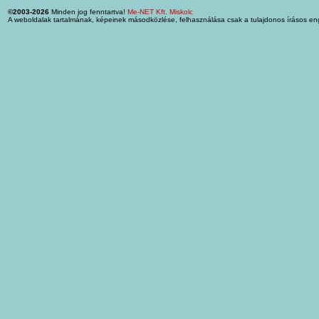
©2003-2026
Minden jog fenntartva!
Me-NET Kft. Miskolc
A weboldalak tartalmának, képeinek másodközlése, felhasználása csak a tulajdonos írásos en