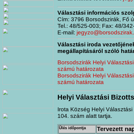
Választási információs szol
Cím: 3796 Borsodszirák, Fő ú
Tel.: 48/525-003; Fax: 48/342
E-mail:
jegyzo@borsodszirak
Választási iroda vezetőjé
megállapításáról szóló határ
Borsodszirák Helyi Választás
számú határozata
Borsodszirák Helyi Választás
számú határozata
Helyi Választási Bizott
Irota Község Helyi Választási B
104. szám alatt tartja.
Ülés időpontja
Tervezett na