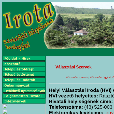
Választási Szervek
Választási szervek
|
Választási ügyintéz
Helyi Választási Iroda (HVI) 
HVI vezető helyettes:
Rásztóc
Hivatali helyiségének címe:
Telefonszáma:
(48) 525-003
Elektronikus levélcíme:
jeg