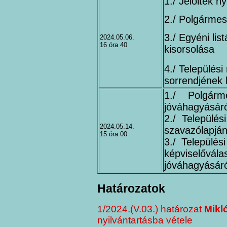
1./ Jelöltek n
2./ Polgármest
3./ Egyéni lis
2024.05.06.
16 óra 40
kisorsolása
4./ Települési
sorrendjének 
1./ Polgárm
jóváhagyásáró
2./ Település
2024.05.14.
szavazólapján
15 óra 00
3./ Település
képviselő
jóváhagyásáró
Határozatok
1/2024.(V.03.) határozat
Mikl
nyilvántartásba vétele