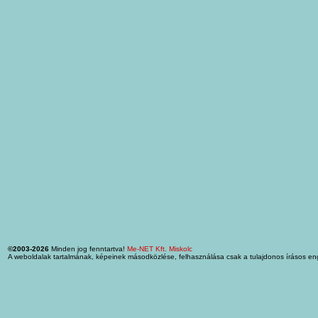
©2003-2026
Minden jog fenntartva!
Me-NET Kft. Miskolc
A weboldalak tartalmának, képeinek másodközlése, felhasználása csak a tulajdonos írásos en