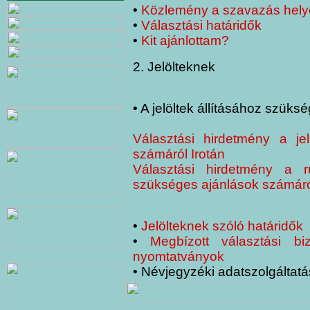
•
Közlemény a szavazás helyér
•
Választási határidők
•
Kit ajánlottam?
2. Jelölteknek
• A jelöltek állításához szük
Választási hirdetmény a jel
számáról Irotán
Választási hirdetmény a ru
szükséges ajánlások számáról
•
Jelölteknek szóló határidők
•
Megbízott választási bi
nyomtatványok
• Névjegyzéki adatszolgáltatá