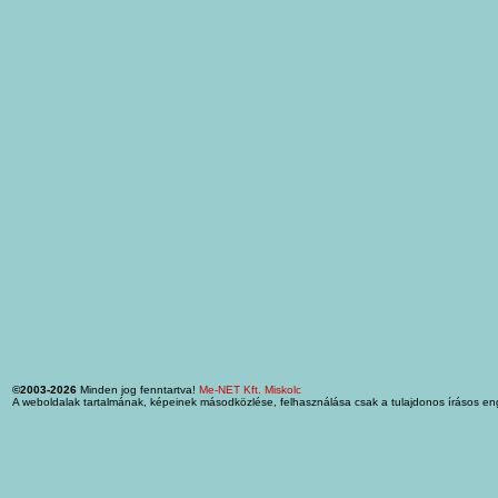
©2003-2026
Minden jog fenntartva!
Me-NET Kft. Miskolc
A weboldalak tartalmának, képeinek másodközlése, felhasználása csak a tulajdonos írásos en