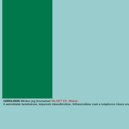
©2003-2026
Minden jog fenntartva!
Me-NET Kft. Miskolc
A weboldalak tartalmának, képeinek másodközlése, felhasználása csak a tulajdonos írásos en