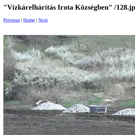
"Vízkárelhárítás Irota Községben" /128.j
Previous
|
Home
|
Next