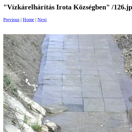
"Vízkárelhárítás Irota Községben" /126.j
Previous
|
Home
|
Next