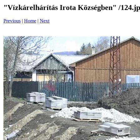
"Vízkárelhárítás Irota Községben" /124.j
Previous
|
Home
|
Next