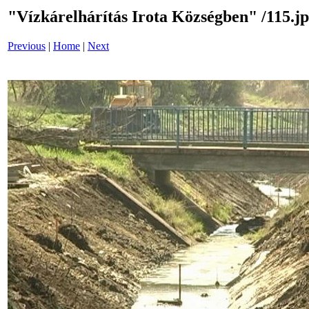
"Vízkárelhárítás Irota Községben" /115.j
Previous
|
Home
|
Next