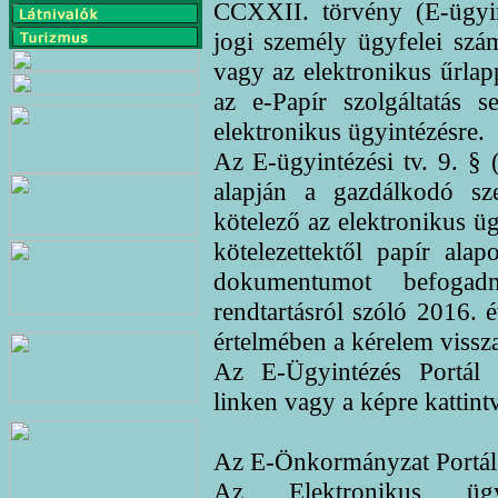
CCXXII. törvény (E-ügyint
jogi személy ügyfelei sz
vagy az elektronikus űrla
az e-Papír szolgáltatás se
elektronikus ügyintézésre.
Az E-ügyintézési tv. 9. § 
alapján a gazdálkodó sze
kötelező az elektronikus üg
kötelezettektől papír al
dokumentumot befogadn
rendtartásról szóló 2016. 
értelmében a kérelem vissza
Az E-Ügyintézés Portál e
linken vagy a képre kattint
Az E-Önkormányzat Portál t
Az Elektronikus ügy