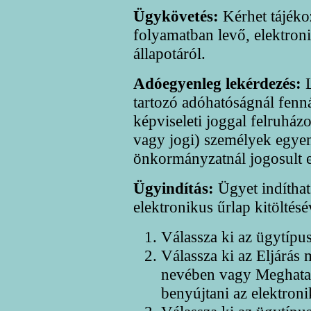
Ügykövetés:
Kérhet tájékoz
folyamatban levő, elektron
állapotáról.
Adóegyenleg lekérdezés:
L
tartozó adóhatóságnál fenn
képviseleti joggal felruház
vagy jogi) személyek egyen
önkormányzatnál jogosult el
Ügyindítás:
Ügyet indíthat 
elektronikus űrlap kitöltésé
Válassza ki az ügytípus
Válassza ki az Eljárás
nevében vagy Meghatal
benyújtani az elektroni