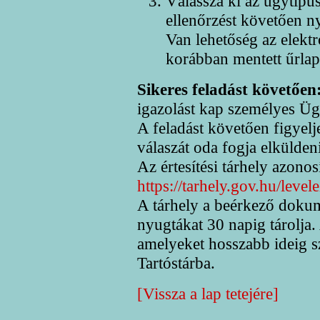
Válassza ki az ügytípus
ellenőrzést követően n
Van lehetőség az elektr
korábban mentett űrla
Sikeres feladást követően
igazolást kap személyes Ügy
A feladást követően figyelj
válaszát oda fogja elküldeni
Az értesítési tárhely azonos
https://tarhely.gov.hu/level
A tárhely a beérkező doku
nyugtákat 30 napig tárolj
amelyeket hosszabb ideig s
Tartóstárba.
[Vissza a lap tetejére]