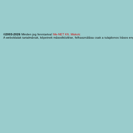
©2003-2026
Minden jog fenntartva!
Me-NET Kft. Miskolc
A weboldalak tartalmának, képeinek másodközlése, felhasználása csak a tulajdonos írásos en