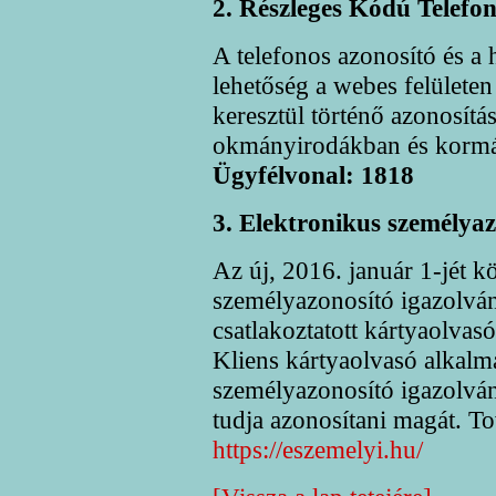
2. Részleges Kódú Telefon
A telefonos azonosító és a 
lehetőség a webes felületen
keresztül történő azonosítá
okmányirodákban és korm
Ügyfélvonal: 1818
3. Elektronikus személyaz
Az új, 2016. január 1-jét k
személyazonosító igazolvá
csatlakoztatott kártyaolvasó
Kliens kártyaolvasó alkalma
személyazonosító igazolván
tudja azonosítani magát. T
https://eszemelyi.hu/