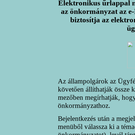
Elektronikus űrlappal 
az önkormányzat az e-P
biztosítja az elektron
üg
Az állampolgárok az Ügyfél
követően állíthatják össze
mezőben megírhatják, hogy
önkormányzathoz.
Bejelentkezés után a megje
menüből válassza ki a témac
önkormányzatot), levél tárg