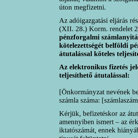
úton megfizetni.
Az adóigazgatási eljárás ré
(XII. 28.) Korm. rendelet 
pénzforgalmi számlanyitás
kötelezettségét belföldi p
átutalással köteles teljesít
Az elektronikus fizetés jel
teljesíthető átutalással:
[Önkormányzat nevének beil
számla száma: [számlaszám 
Kérjük, befizetéskor az át
amennyiben ismert – az érk
iktatószámát, ennek hiányá