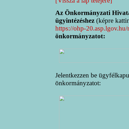
[Vissza a lap tetejére]
Az Önkormányzati Hivata
ügyintézéshez
(képre kattin
https://ohp-20.asp.lgov.hu/
önkormányzatot:
Jelentkezzen be ügyfélkapuj
önkormányzatot: