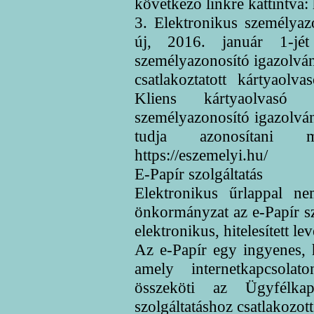
következő linkre kattintva: 
3. Elektronikus személyaz
új, 2016. január 1-jét
személyazonosító igazolvá
csatlakoztatott kártyaolv
Kliens kártyaolvasó
személyazonosító igazolvá
tudja azonosítani m
https://eszemelyi.hu/
E-Papír szolgáltatás
Elektronikus űrlappal n
önkormányzat az e-Papír szo
elektronikus, hitelesített lev
Az e-Papír egy ingyenes, h
amely internetkapcsolat
összeköti az Ügyfélka
szolgáltatáshoz csatlakozot