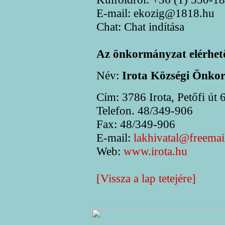
E-mail: ekozig@1818.hu
Chat: Chat indítása
Az önkormányzat elérhető
Név:
Irota Községi Önko
Cím: 3786 Irota, Petőfi út 6
Telefon. 48/349-906
Fax: 48/349-906
E-mail:
lakhivatal@freemai
Web:
www.irota.hu
[Vissza a lap tetejére]