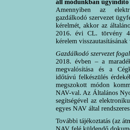
áll módunkban ügyinditó
Amennyiben az elektro
gazdálkodó szervezet ügyfé
kérelmét, akkor az általáno
2016. évi CL. törvény 4
kérelem visszautasításának 
Gazdálkodó szervezet foga
2018. évben – a maradék
megvalósítása és a Cégk
időtávú felkészülés érdek
megszokott módon kommun
NAV-val. Az Általános Ny
segítségével az elektroniku
egyes NAV által rendszeresí
További tájékoztatás (az át
NAV felé küldendő dokume