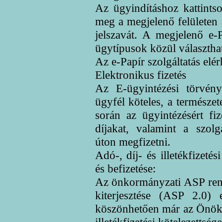
Az ügyindításhoz kattints
meg a megjelenő felületen 
jelszavát. A megjelenő e
ügytípusok közül választhat
Az e-Papír szolgáltatás elér
Elektronikus fizetés
Az E-ügyintézési törvény
ügyfél köteles, a természe
során az ügyintézésért fiz
díjakat, valamint a szolgá
úton megfizetni.
Adó-, díj- és illetékfizetés
és befizetése:
Az önkormányzati ASP rend
kiterjesztése (ASP 2.0) e
köszönhetően már az Önök s