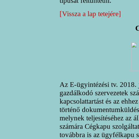
típusát feltüntetni.
[Vissza a lap tetejére]
Az E-ügyintézési tv. 2018. j
gazdálkodó szervezetek szá
kapcsolattartást és az ehhe
történő dokumentumküldést 
melynek teljesítéséhez az á
számára Cégkapu szolgáltatá
továbbra is az ügyfélkapu s