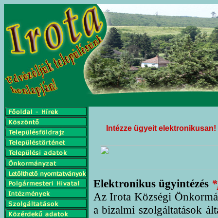
Intézze ügyeit elektronikusan!
Elektronikus ügyintézés
*
Az Irota Községi Önkormán
a bizalmi szolgáltatások ál