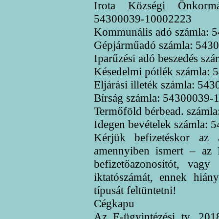
Irota Községi Önkormá
54300039-10002223
Kommunális adó számla: 
Gépjárműadó számla: 543
Iparűzési adó beszedés s
Késedelmi pótlék számla:
Eljárási illeték számla: 5
Bírság számla: 54300039-
Termőföld bérbead. száml
Idegen bevételek számla:
Kérjük befizetéskor az 
amennyiben ismert – az E
befizetőazonosítót, vagy
iktatószámát, ennek hián
típusát feltüntetni!
Cégkapu
Az E-ügyintézési tv. 2018