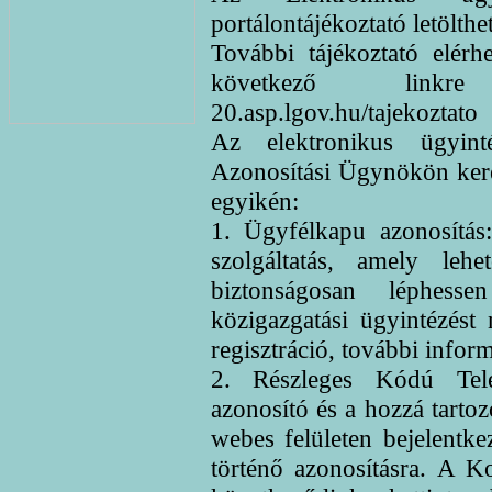
portálontájékoztató letölth
További tájékoztató elérhe
következő linkre 
20.asp.lgov.hu/tajekoztato
Az elektronikus ügyin
Azonosítási Ügynökön kere
egyikén:
1. Ügyfélkapu azonosítás
szolgáltatás, amely leh
biztonságosan léphesse
közigazgatási ügyintézést
regisztráció, további infor
2. Részleges Kódú Tele
azonosító és a hozzá tartoz
webes felületen bejelentke
történő azonosításra. A K