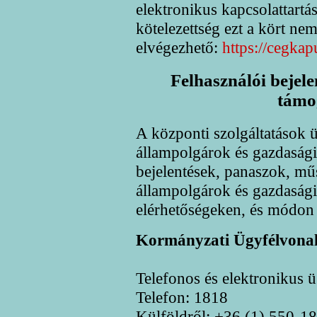
elektronikus kapcsolattartá
kötelezettség ezt a kört nem
elvégezhető:
https://cegkap
Felhasználói bejel
támo
A központi szolgáltatások ü
állampolgárok és gazdasági
bejelentések, panaszok, műs
állampolgárok és gazdasági
elérhetőségeken, és módon 
Kormányzati Ügyfélvonal
Telefonos és elektronikus ü
Telefon: 1818
Külföldről: +36 (1) 550-1