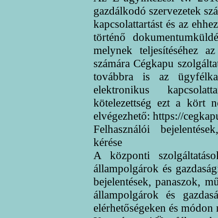
gazdálkodó szervezetek szá
kapcsolattartást és az ehhe
történő dokumentumküldé
melynek teljesítéséhez a
számára Cégkapu szolgáltat
továbbra is az ügyfélkap
elektronikus kapcsolatt
kötelezettség ezt a kört 
elvégezhető: https://cegka
Felhasználói bejelentés
kérése
A központi szolgáltatás
állampolgárok és gazdasági
bejelentések, panaszok, mű
állampolgárok és gazdasá
elérhetőségeken és módon n