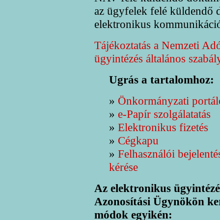
az ügyfelek felé küldendő
elektronikus kommunikáció
Tájékoztatás a Nemzeti Adó-
ügyintézés általános szabál
Ugrás a tartalomhoz:
»
Önkormányzati portál
»
e-Papír szolgálatatás
»
Elektronikus fizetés
»
Cégkapu
»
Felhasználói bejelent
kérése
Az elektronikus ügyintéz
Azonosítási Ügynökön kere
módok egyikén: