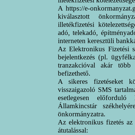
illetékfizetési kötelezettség
A https://e-onkormanyzat.g
kiválasztott önkormán
illetékfizetési kötelezett
adó, telekadó, építményadó)
interneten keresztüli bankká
Az Elektronikus Fizetési 
bejelentkezés (pl. ügyfél
tranzakcióval akár több 
befizethető.
A sikeres fizetéseket k
visszaigazoló SMS tartal
esetlegesen előfordul
Államkincstár székhelyé
önkormányzatra.
Az elektronikus fizetés az a
átutalással: