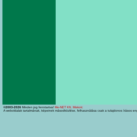
©2003-2026
Minden jog fenntartva!
Me-NET Kft. Miskolc
A weboldalak tartalmának, képeinek másodközlése, felhasználása csak a tulajdonos írásos en